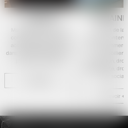
L'ÉQUIPE
DOMAINE
Maître BRUNET-DUCOS
Droit de la
conseille, représente et
famille, content
accompagne ses clients
civil, droit commercia
dans toutes les étapes de la
immobilier /
procédure judiciaire
construction, droit
responsabilité, droi
droit social
En savoir +
En savoir +
DOMAINES
Droit de la famille
Contentieux Civil