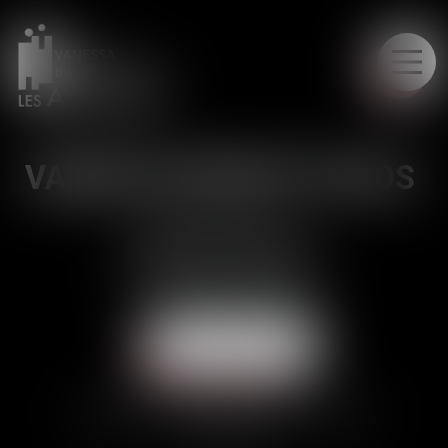
LE CABINET
VANESSA BRUNET-DUCOS
Avocat à la Cour
Barreau de Toulouse
CONTACTER
"La liberté commence où l’ignorance finit"
Victor Hugo