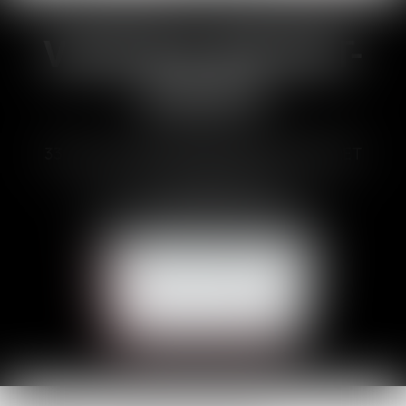
VANESSA BRUNET-
DUCOS
33 Avenues des Pyrénnées, 31600 MURET
Tél :
05 62 23 00 00
E-mail :
avocat@brunetducos.fr
NOUS CONTACTER
CONTACT
NOUS LOCALISER