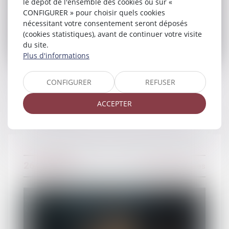
le dépôt de l'ensemble des cookies ou sur «
CONFIGURER » pour choisir quels cookies
nécessitant votre consentement seront déposés
(cookies statistiques), avant de continuer votre visite
du site.
Plus d'informations
Lancement du Pack Nouveau Départ
CONFIGURER
REFUSER
en Vendée
ACCEPTER
26/09/2025
Violences familiales