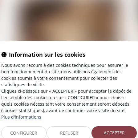
Information sur les cookies
BIEN GREVÉ D’USUFRUIT :
Nous avons recours à des cookies techniques pour assurer le
COMMENT SE DÉROULE
bon fonctionnement du site, nous utilisons également des
cookies soumis à votre consentement pour collecter des
L’ATTRIBUTION
statistiques de visite.
PRÉFÉRENTIELLE ?
Cliquez ci-dessous sur « ACCEPTER » pour accepter le dépôt de
l'ensemble des cookies ou sur « CONFIGURER » pour choisir
quels cookies nécessitant votre consentement seront déposés
(cookies statistiques), avant de continuer votre visite du site.
Plus d'informations
25/04/2025
Violences familiales
ACCEPTER
CONFIGURER
REFUSER