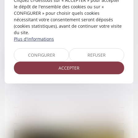
Cliquez ci-dessous sur « ACCEPTER » pour accepter
le dépôt de l'ensemble des cookies ou sur «
CONFIGURER » pour choisir quels cookies
nécessitant votre consentement seront déposés
(cookies statistiques), avant de continuer votre visite
du site.
Plus d'informations
Lutte contre les violences faites aux
CONFIGURER
REFUSER
femmes : des financements à
ACCEPTER
renforcer selon le Sénat
Droit de la famille, des personnes
16/07/2025
et de leur patrimoine