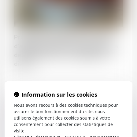
Droit social
Prestation compensatoire : la date
d’appréciation doit correspondre à la
date de l’arrêt en cas d’appel sur le
divorce
Information sur les cookies
Nous avons recours à des cookies techniques pour
18/07/2025
Violences familiales
assurer le bon fonctionnement du site, nous
utilisons également des cookies soumis à votre
consentement pour collecter des statistiques de
visite.