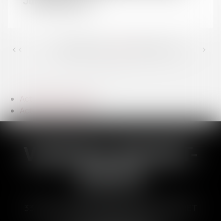
Jurisprudentes
<<
<
35
36
37
38
39
40
41
>
...
...
>>
Actualités du cabinet
Actualités juridiques
VANESSA BRUNET-
DUCOS
33 Avenues des Pyrénnées, 31600 MURET