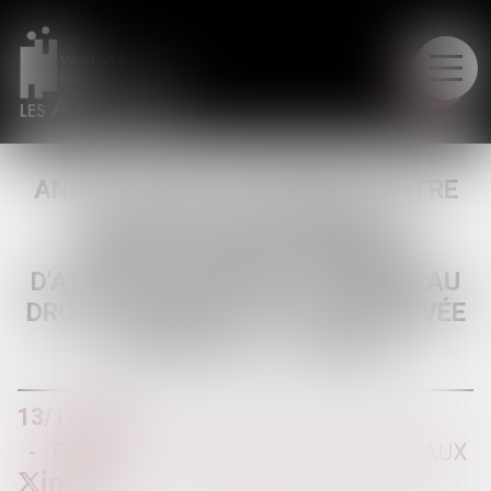
LE CABINET
ANNULATION D'UN MARIAGE ENTRE
ALLIÉS EN LIGNE DIRECTE :
VÉRIFICATION DE L'ABSENCE
D'ATTEINTE DISPROPORTIONNÉE AU
DROIT AU RESPECT DE LA VIE PRIVÉE
ET FAMILIALE...| LEXBASE
13/12/2016
COUPLES ET RÉGIME MATRIMONIAUX