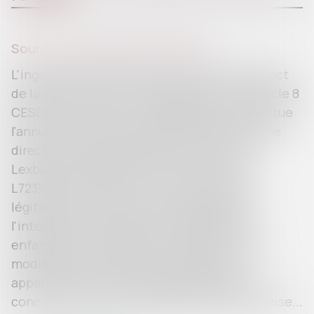
Source :
presentation.lexbase.fr
L'ingérence dans l'exercice du droit au respect
de la vie privée et familiale, garanti par l'article 8
CESDH (N° Lexbase : L4798AQR), que constitue
l'annulation d'un mariage entre alliés en ligne
directe est prévue par les articles 161 (N°
Lexbase : L8846G9I) et 184 (N° Lexbase :
L7237IAB) du Code civil et poursuit un but
légitime en ce qu'elle vise à sauvegarder
l'intégrité de la famille et à préserver les
enfants des conséquences résultant d'une
modification de la structure familiale. Il
appartient toutefois au juge d'apprécier si,
concrètement, dans l'affaire qui lui est soumise...