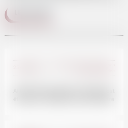
LIRE LA SUITE
L'ÉQUIPE
Droit de la famille, des personnes
25/01/2017
et de leur patrimoine
Affaire Vincent Lambert : l’épouse peut
être tutrice - Éditions Francis Lefebvre