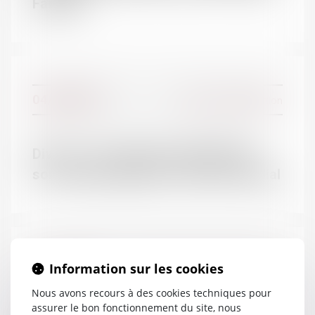
Familial
DOMAINES
04/01/2017
Divorce et séparation
Droit de la famille
Contentieux Civil
Droit de la responsabilité
Divorce : les pensions alimentaires
Droit pénal
sont mieux garanties | Dossier Familial
Droit social
Information sur les cookies
29/12/2016
Couples et régime matrimoniaux
Nous avons recours à des cookies techniques pour
assurer le bon fonctionnement du site, nous