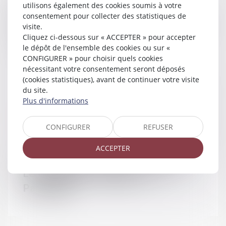
utilisons également des cookies soumis à votre
DEFRÉNOIS - lextenso éditions -
consentement pour collecter des statistiques de
Pension de réversion : confirmation de
visite.
la non-prise en compte du pacs ou du
Cliquez ci-dessous sur « ACCEPTER » pour accepter
le dépôt de l'ensemble des cookies ou sur «
concubinage - Defrenois
CONFIGURER » pour choisir quels cookies
nécessitant votre consentement seront déposés
(cookies statistiques), avant de continuer votre visite
du site.
Plus d'informations
23/12/2016
Couples et régime matrimoniaux
CONFIGURER
REFUSER
ACCEPTER
Se marier sans contrat de mariage :
Les modalités - Mariage - Le
Particulier