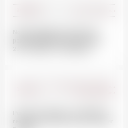
18/01/2017
Divorce et séparation
Notre simulateur de calcul d'une
pension alimentaire est à jour pour
2017 - Enfants - Le Particulier
Droit de la famille, des personnes
10/01/2017
et de leur patrimoine
Pension de réversion : un plafond de
ressources à 20 301 € par an | Dossier