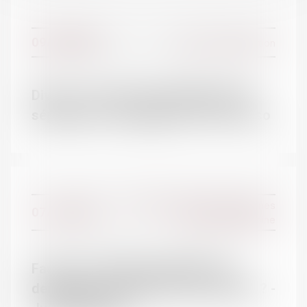
09/12/2016
Divorce et séparation
Divorce : il faut rester fidèle entre la
séparation et le jugement | SOS conso
ACTUALITÉS
Actualités du cabinet
Actualités juridiques
Droit de la famille, des personnes
07/12/2016
et de leur patrimoine
Faut-il un certificat médical pour
demander la mainlevée d'une tutelle ? -