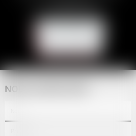
Tél :
05 62 23 00 00
E-mail :
avocat@brunetducos.fr
NOUS CONTACTER
NOUS LOCALISER
CONTACT
NOUS CONTACTER