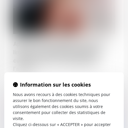
Droit social
Appel contre le jugement de divorce
limité à la demande de prestation
compensatoire et indivisibilité de
l’action
Information sur les cookies
Nous avons recours à des cookies techniques pour
assurer le bon fonctionnement du site, nous
utilisons également des cookies soumis à votre
16/05/2023
Couples et régime matrimoniaux
consentement pour collecter des statistiques de
visite.
Cliquez ci-dessous sur « ACCEPTER » pour accepter