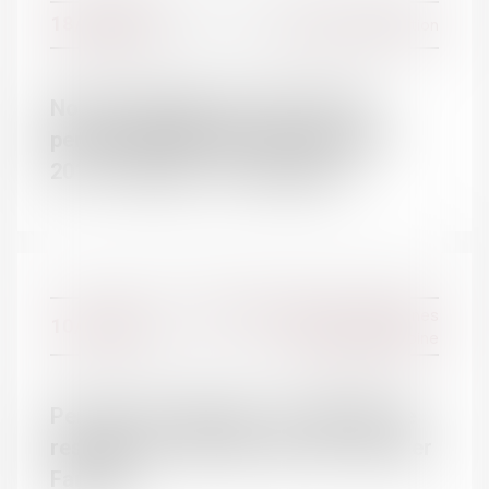
18/01/2017
Divorce et séparation
L'ÉQUIPE
Notre simulateur de calcul d'une
pension alimentaire est à jour pour
2017 - Enfants - Le Particulier
Droit de la famille, des personnes
10/01/2017
et de leur patrimoine
Pension de réversion : un plafond de
ressources à 20 301 € par an | Dossier
Familial