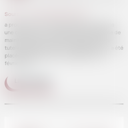
Source :
www.jurisprudentes.net
a production d’un certificat médical n’est pas
une condition de recevabilité de la demande de
mainlevée de la mesure de placement sous
tutelle. Madame X, née le 7 septembre 1971, a été
placée sous tutelle par un jugement du 24
février 1992...
LIRE LA SUITE