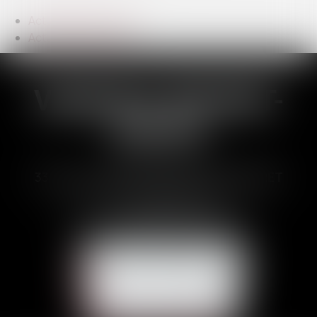
Actualités du cabinet
Actualités juridiques
VANESSA BRUNET-
DUCOS
33 Avenues des Pyrénnées, 31600 MURET
Tél :
05 62 23 00 00
E-mail :
avocat@brunetducos.fr
NOUS CONTACTER
NOUS LOCALISER