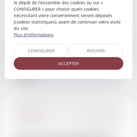
le dépôt de l'ensemble des cookies ou sur «
CONFIGURER » pour choisir quels cookies
13/12/2016
Couples et régime matrimoniaux
nécessitant votre consentement seront déposés
(cookies statistiques), avant de continuer votre visite
du site.
Plus d'informations
Annulation d'un mariage entre alliés en
ligne directe : vérification de l'absence
CONFIGURER
REFUSER
d'atteinte disproportionnée au droit au
ACCEPTER
respect de la vie privée et familiale...|
Lexbase
09/12/2016
Divorce et séparation