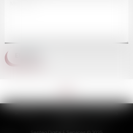
ENVOYER
Honoraires
Plan du site
Mentions légales
Articles
Septeo Digital & Services © 2025