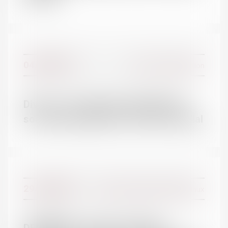
04/01/2017
Divorce et séparation
Divorce : les pensions alimentaires
sont mieux garanties | Dossier Familial
29/12/2016
Couples et régime matrimoniaux