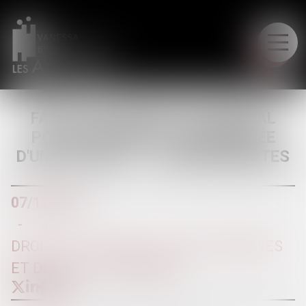
LE CABINET
FAUT-IL UN CERTIFICAT MÉDICAL
POUR DEMANDER LA MAINLEVÉE
D'UNE TUTELLE ? - JURISPRUDENTES
07/12/2016
DROIT DE LA FAMILLE, DES PERSONNES
ET DE LEUR PATRIMOINE