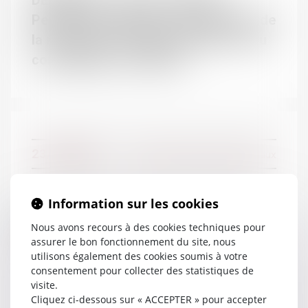
DEFRÉNOIS - lextenso éditions -
DOMAINES
Pension de réversion : confirmation de
la non-prise en compte du pacs ou du
Droit de la famille
concubinage - Defrenois
Contentieux Civil
Droit de la responsabilité
Droit pénal
Droit social
23/12/2016
Couples et régime matrimoniaux
Information sur les cookies
Se marier sans contrat de mariage :
Les modalités - Mariage - Le
Nous avons recours à des cookies techniques pour
assurer le bon fonctionnement du site, nous
Particulier
utilisons également des cookies soumis à votre
consentement pour collecter des statistiques de
visite.
Cliquez ci-dessous sur « ACCEPTER » pour accepter