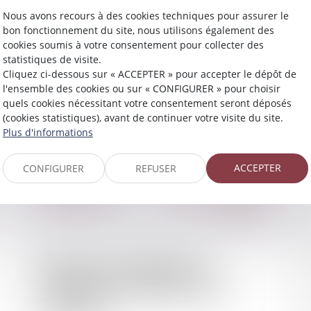
Nous avons recours à des cookies techniques pour assurer le
Séparation de corps : quelle
bon fonctionnement du site, nous utilisons également des
incidence sur le patrimoine
cookies soumis à votre consentement pour collecter des
statistiques de visite.
immobilier ?
Cliquez ci-dessous sur « ACCEPTER » pour accepter le dépôt de
l'ensemble des cookies ou sur « CONFIGURER » pour choisir
quels cookies nécessitant votre consentement seront déposés
(cookies statistiques), avant de continuer votre visite du site.
Plus d'informations
ACCEPTER
CONFIGURER
REFUSER
Droit de la famille, des
05/08/2016
personnes et de leur
patrimoine
Enfant né à l’étranger et
autorisation d’entrer sur le