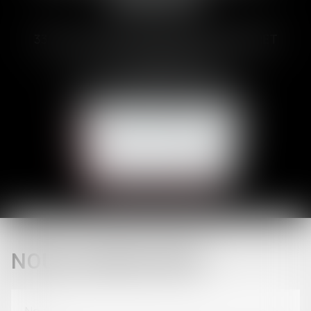
33 Avenues des Pyrénnées, 31600 MURET
Tél :
05 62 23 00 00
E-mail :
avocat@brunetducos.fr
NOUS CONTACTER
NOUS LOCALISER
NOUS CONTACTER
CONTACT