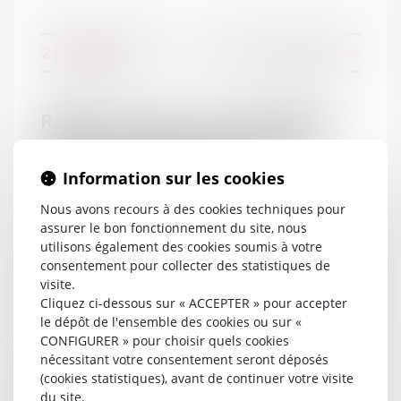
Droit de la famille
Contentieux Civil
Droit de la responsabilité
21/12/2017
Divorce et séparation
Droit pénal
Droit social
RAPPEL : Divorce par consentement
mutuel sans juge : la procédure à
suivre | Dossier Familial
Information sur les cookies
Nous avons recours à des cookies techniques pour
assurer le bon fonctionnement du site, nous
utilisons également des cookies soumis à votre
consentement pour collecter des statistiques de
visite.
13/12/2017
Divorce et séparation
Cliquez ci-dessous sur « ACCEPTER » pour accepter
le dépôt de l'ensemble des cookies ou sur «
CONFIGURER » pour choisir quels cookies
nécessitant votre consentement seront déposés
Droit de visite : le père doit être averti
(cookies statistiques), avant de continuer votre visite
du changement d’adresse de son
du site.