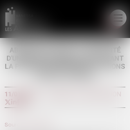
LE CABINET
ABANDON DE FAMILLE : NÉCESSITÉ
D'UNE DÉCISION EXÉCUTOIRE FIXANT
LA PENSION ALIMENTAIRE - ÉDITIONS
FRANCIS LEFEBVRE
11/01/2018
DIVORCE ET SÉPARATION
Source :
www.efl.fr