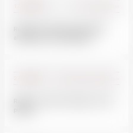
17/01/2018
Divorce et séparation
Révision du montant de la pension
alimentaire | service-public.fr
27/12/2017
Couples et régime matrimoniaux
Rappel : Contrat de mariage | service-
public.fr
DOMAINES