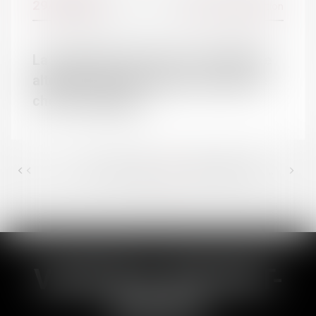
29/11/2017
Divorce et séparation
Actualités du cabinet
Actualités juridiques
La proposition de loi sur la résidence
alternée conçoit l’enfant comme une
chose à partager
<<
<
31
32
33
34
35
36
37
>
...
...
>>
VANESSA BRUNET-
DUCOS