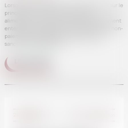
Lorsque des ex-époux se sont mis d’accord sur le
principe et le montant d’une pension
alimentaire et que cet accord a été simplement
entériné par un jugement de donné acte, le non-
paiement de la pension ne peut pas être
sanctionné pénalement...
LIRE LA SUITE
29/01/2018
Divorce et séparation