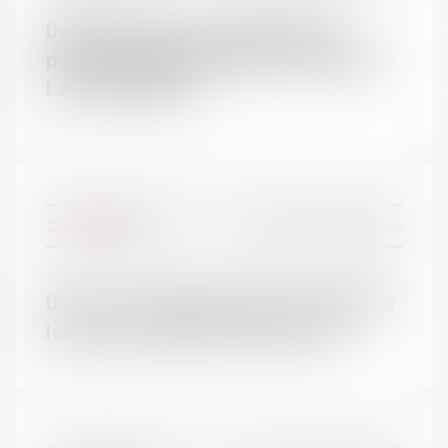
Depuis dix ans, il ne payait pas la
L'ÉQUIPE
pension alimentaire pour ses enfants -
La Voix du Nord
23/01/2018
Divorce et séparation
Divorce : chaque parent doit respecter
les droits de l’autre | SOS conso