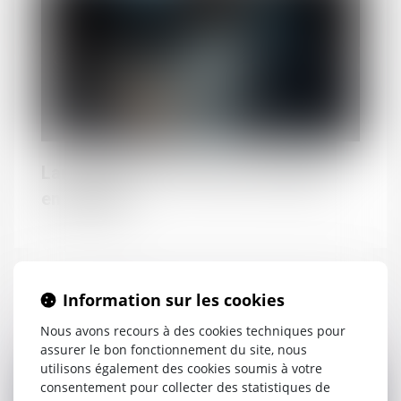
Droit pénal
Droit social
Lancement du Pack Nouveau Départ
en Vendée
Information sur les cookies
26/09/2025
Violences familiales
Nous avons recours à des cookies techniques pour
assurer le bon fonctionnement du site, nous
utilisons également des cookies soumis à votre
consentement pour collecter des statistiques de