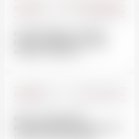
Droit de la famille, des personnes
02/05/2017
et de leur patrimoine
L'ÉQUIPE
Protection juridique - Vivre avec
l'autisme - Ministère des Affaires
sociales et de la Santé
27/03/2017
Divorce et séparation
Divorce : journal intime et
photomontages peuvent être produits
| SOS conso - Blog Le Monde