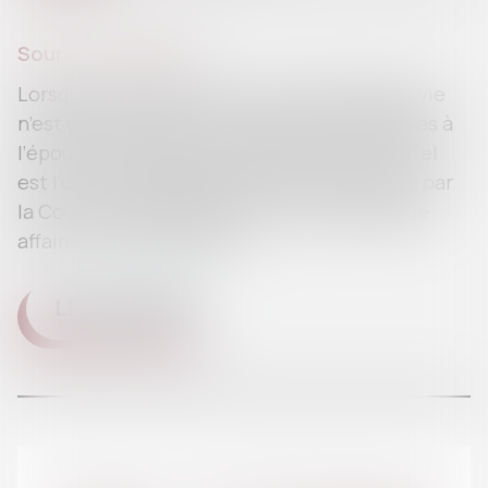
Source :
www.efl.fr
Lorsque la cessation de la communauté de vie
n’est pas liée à des circonstances imputables à
l’épouse, cette dernière peut être tutrice. Tel
est l’un des enseignements de l’arrêt rendu par
la Cour de cassation dans la très médiatique
affaire Vincent Lambert...
LIRE LA SUITE