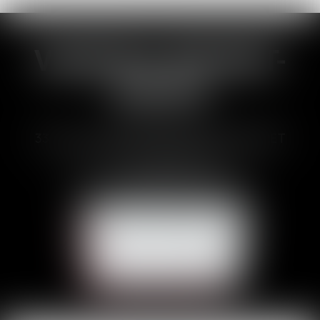
VANESSA BRUNET-
DUCOS
33 Avenues des Pyrénnées, 31600 MURET
Tél :
05 62 23 00 00
E-mail :
avocat@brunetducos.fr
NOUS CONTACTER
NOUS LOCALISER