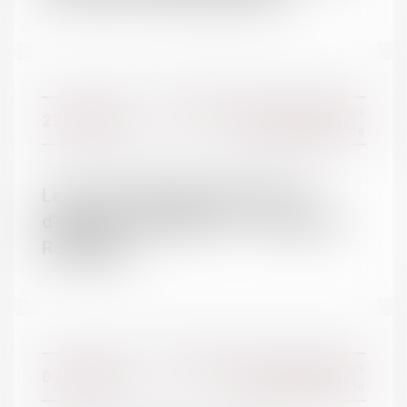
Droit de la famille, des personnes
23/03/2017
et de leur patrimoine
Le nom d'usage n'est qu'un nom
d'emprunt - 20/03/2017 - La Nouvelle
République
Droit de la famille, des personnes
03/03/2017
et de leur patrimoine