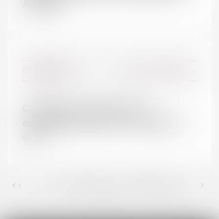
Actualité
ACTUALITÉS
Actualités du cabinet
07/02/2017
Divorce et séparation
Actualités juridiques
Circulaire sur le divorce par
consentement mutuel - Le Monde du
droit
<<
<
34
35
36
37
38
39
40
>
...
...
>>