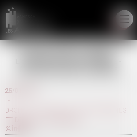
LE CABINET
AFFAIRE VINCENT LAMBERT :
L’ÉPOUSE PEUT ÊTRE TUTRICE -
ÉDITIONS FRANCIS LEFEBVRE
25/01/2017
DROIT DE LA FAMILLE, DES PERSONNES
ET DE LEUR PATRIMOINE