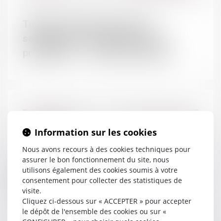
DOMAINES
Tutelle, curatelle, mesure de
Droit de la famille
sauvegarde : comment lancer la
Contentieux Civil
procédure ? – L'écho des seniors
Droit de la responsabilité
Droit pénal
Droit social
01/03/2017
Divorce et séparation
Information sur les cookies
Nous avons recours à des cookies techniques pour
Les droits des enfants lors d’une
assurer le bon fonctionnement du site, nous
utilisons également des cookies soumis à votre
séparation - Le Parisien - © Simon
consentement pour collecter des statistiques de
Katzer/Getty
visite.
Cliquez ci-dessous sur « ACCEPTER » pour accepter
le dépôt de l'ensemble des cookies ou sur «