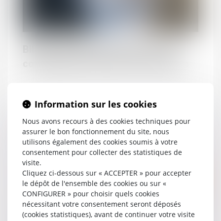
Bilan de la réforme du divorce par
consentement mutuel cinq ans après
Information sur les cookies
Nous avons recours à des cookies techniques pour
31/08/2022
Divorce et séparation
assurer le bon fonctionnement du site, nous
utilisons également des cookies soumis à votre
consentement pour collecter des statistiques de
visite.
Cliquez ci-dessous sur « ACCEPTER » pour accepter
le dépôt de l'ensemble des cookies ou sur «
CONFIGURER » pour choisir quels cookies
nécessitant votre consentement seront déposés
(cookies statistiques), avant de continuer votre visite