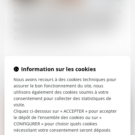
Apport en capital d’un époux séparé de
biens pour financer la part du conjoint
lors de l’acquisition d’un bien indivis :
remboursement assuré !
Information sur les cookies
Droit de la famille, des personnes
Nous avons recours à des cookies techniques pour
22/03/2022
et de leur patrimoine
assurer le bon fonctionnement du site, nous
utilisons également des cookies soumis à votre
consentement pour collecter des statistiques de
visite.
Cliquez ci-dessous sur « ACCEPTER » pour accepter
le dépôt de l'ensemble des cookies ou sur «
CONFIGURER » pour choisir quels cookies
nécessitant votre consentement seront déposés