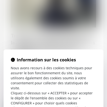
Transfert, en cours de procédure, de
la résidence habituelle de l’enfant vers
un État tiers : quelle juridiction
compétente ?
Information sur les cookies
Nous avons recours à des cookies techniques pour
assurer le bon fonctionnement du site, nous
utilisons également des cookies soumis à votre
consentement pour collecter des statistiques de
visite.
27/09/2022
Divorce et séparation
Cliquez ci-dessous sur « ACCEPTER » pour accepter
le dépôt de l'ensemble des cookies ou sur «
CONFIGURER » pour choisir quels cookies