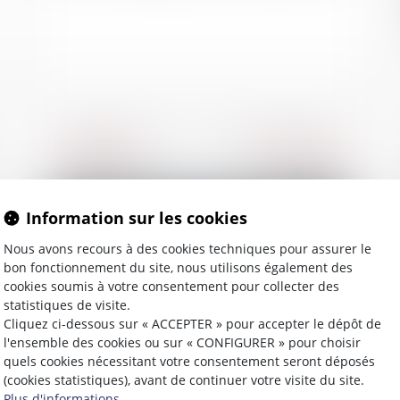
Couples et régime
27/04/2021
matrimoniaux
Information sur les cookies
Nous avons recours à des cookies techniques pour assurer le
bon fonctionnement du site, nous utilisons également des
cookies soumis à votre consentement pour collecter des
statistiques de visite.
Cliquez ci-dessous sur « ACCEPTER » pour accepter le dépôt de
l'ensemble des cookies ou sur « CONFIGURER » pour choisir
quels cookies nécessitant votre consentement seront déposés
(cookies statistiques), avant de continuer votre visite du site.
Plus d'informations