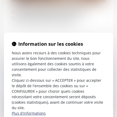
Les biens propres par nature de
l'article 1404 du Code civil
Information sur les cookies
Nous avons recours à des cookies techniques pour
09/12/2020
Divorce et séparation
assurer le bon fonctionnement du site, nous
utilisons également des cookies soumis à votre
consentement pour collecter des statistiques de
visite.
Cliquez ci-dessous sur « ACCEPTER » pour accepter
le dépôt de l'ensemble des cookies ou sur «
CONFIGURER » pour choisir quels cookies
nécessitant votre consentement seront déposés
(cookies statistiques), avant de continuer votre visite
du site.
Plus d'informations