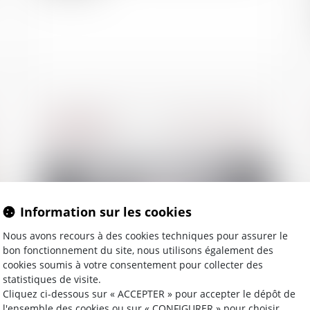
Actualités juridiques
14/06/2022
Divorce et séparation
Information sur les cookies
Nous avons recours à des cookies techniques pour assurer le
bon fonctionnement du site, nous utilisons également des
cookies soumis à votre consentement pour collecter des
statistiques de visite.
Cliquez ci-dessous sur « ACCEPTER » pour accepter le dépôt de
l'ensemble des cookies ou sur « CONFIGURER » pour choisir