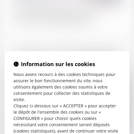
Le contrat de mariage en bref
Droit de la famille, des personnes
10/10/2018
et de leur patrimoine
Information sur les cookies
Nous avons recours à des cookies techniques pour
assurer le bon fonctionnement du site, nous
utilisons également des cookies soumis à votre
consentement pour collecter des statistiques de
visite.
Cliquez ci-dessous sur « ACCEPTER » pour accepter
le dépôt de l'ensemble des cookies ou sur «
CONFIGURER » pour choisir quels cookies
nécessitant votre consentement seront déposés
(cookies statistiques), avant de continuer votre visite