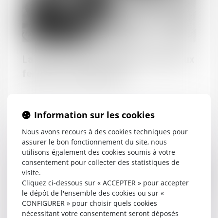
La lutte contre les violences faites aux
femmes : état des lieux
Information sur les cookies
Nous avons recours à des cookies techniques pour
14/02/2024
Divorce et séparation
assurer le bon fonctionnement du site, nous
utilisons également des cookies soumis à votre
consentement pour collecter des statistiques de
visite.
Cliquez ci-dessous sur « ACCEPTER » pour accepter
le dépôt de l'ensemble des cookies ou sur «
CONFIGURER » pour choisir quels cookies
nécessitant votre consentement seront déposés