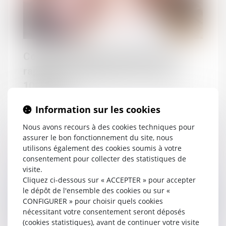
Congés maternité et paternité : un
rapport recommande un "parcours
1000 jours"
Information sur les cookies
Nous avons recours à des cookies techniques pour
assurer le bon fonctionnement du site, nous
utilisons également des cookies soumis à votre
15/09/2020
Divorce et séparation
consentement pour collecter des statistiques de
visite.
Cliquez ci-dessous sur « ACCEPTER » pour accepter
le dépôt de l'ensemble des cookies ou sur «
CONFIGURER » pour choisir quels cookies
nécessitant votre consentement seront déposés
(cookies statistiques), avant de continuer votre visite