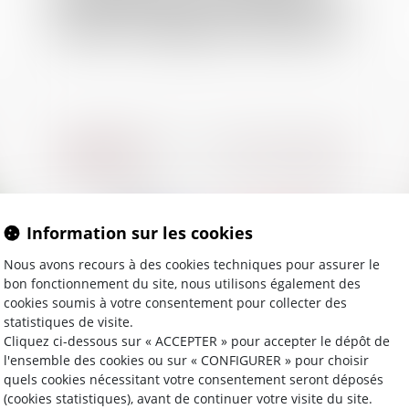
matière d'obligation alimentaire
18/09/2019
Divorce et séparation
Information sur les cookies
Nous avons recours à des cookies techniques pour assurer le
bon fonctionnement du site, nous utilisons également des
cookies soumis à votre consentement pour collecter des
statistiques de visite.
Cliquez ci-dessous sur « ACCEPTER » pour accepter le dépôt de
l'ensemble des cookies ou sur « CONFIGURER » pour choisir
quels cookies nécessitant votre consentement seront déposés
(cookies statistiques), avant de continuer votre visite du site.
Usage du nom d'épouse après le