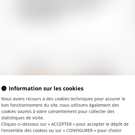
Actualités juridiques
défunt peuvent-elles être
revendiquées ?
Couples et régime
10/06/2025
matrimoniaux
Information sur les cookies
Nous avons recours à des cookies techniques pour assurer le
bon fonctionnement du site, nous utilisons également des
cookies soumis à votre consentement pour collecter des
statistiques de visite.
Cliquez ci-dessous sur « ACCEPTER » pour accepter le dépôt de
l'ensemble des cookies ou sur « CONFIGURER » pour choisir