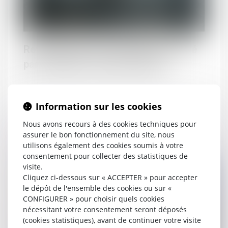
Revendication de la qualité d’associé
par un époux commun en biens
Information sur les cookies
Nous avons recours à des cookies techniques pour
04/10/2022
Divorce et séparation
assurer le bon fonctionnement du site, nous
utilisons également des cookies soumis à votre
consentement pour collecter des statistiques de
visite.
Cliquez ci-dessous sur « ACCEPTER » pour accepter
le dépôt de l'ensemble des cookies ou sur «
CONFIGURER » pour choisir quels cookies
nécessitant votre consentement seront déposés
(cookies statistiques), avant de continuer votre visite