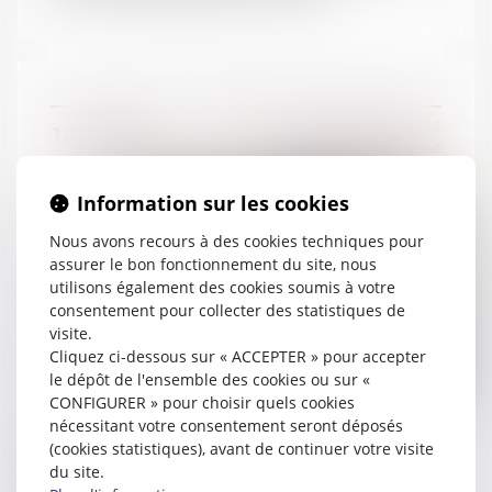
Droit de la famille, des personnes
10/10/2018
et de leur patrimoine
Information sur les cookies
Nous avons recours à des cookies techniques pour
assurer le bon fonctionnement du site, nous
utilisons également des cookies soumis à votre
consentement pour collecter des statistiques de
visite.
Cliquez ci-dessous sur « ACCEPTER » pour accepter
le dépôt de l'ensemble des cookies ou sur «
CONFIGURER » pour choisir quels cookies
nécessitant votre consentement seront déposés
GPA : la transcription du nom de la
(cookies statistiques), avant de continuer votre visite
du site.
« mère d’intention » est-elle possible ?