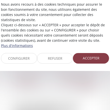
Nous avons recours à des cookies techniques pour assurer le
bon fonctionnement du site, nous utilisons également des
Divorce : l’adultère du mari avec
cookies soumis à votre consentement pour collecter des
la sœur de son épouse est
statistiques de visite.
Cliquez ci-dessous sur « ACCEPTER » pour accepter le dépôt de
dépourvu de gravité - Le Monde
l'ensemble des cookies ou sur « CONFIGURER » pour choisir
quels cookies nécessitant votre consentement seront déposés
du Droit
(cookies statistiques), avant de continuer votre visite du site.
Plus d'informations
ACCEPTER
CONFIGURER
REFUSER
Droit de la famille, des
10/05/2017
personnes et de leur
patrimoine
Pas d'inscription de "sexe