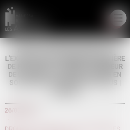
LE CABINET
MOTIF LÉGITIME DE REFUS DE
L'EXPERTISE BIOLOGIQUE EN MATIÈRE
DE FILIATION : L'INTÉRÊT SUPÉRIEUR
DE L'ENFANT NE CONSTITUE PAS EN
SOI UN MOTIF LÉGITIME DE REFUS |
LEXBASE
26/07/2016
DROIT DE LA FAMILLE, DES PERSONNES