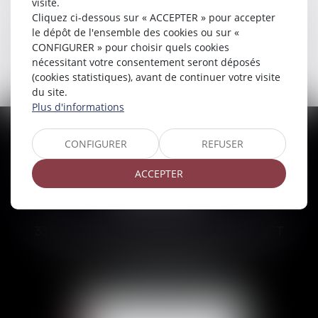
visite.
Cliquez ci-dessous sur « ACCEPTER » pour accepter
le dépôt de l'ensemble des cookies ou sur «
<<
<
36
37
38
39
40
41
42
>
...
CONFIGURER » pour choisir quels cookies
>>
nécessitant votre consentement seront déposés
(cookies statistiques), avant de continuer votre visite
du site.
Plus d'informations
CONFIGURER
REFUSER
VANESSA BRUNET-
ACCEPTER
DUCOS
33 Avenues des Pyrénnées, 31600 MURET
Tél :
05 62 23 00 00
E-mail :
avocat@brunetducos.fr
ACTUALITÉS
NOUS CONTACTER