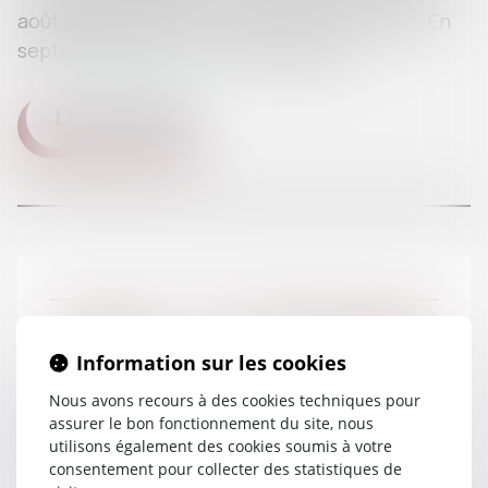
août 2006 de Mme B. et de M. R., son époux. En
septembre 2010, M. Z. avait assigné...
LIRE LA SUITE
DOMAINES
Droit de la famille
Droit de la famille, des personnes
20/07/2016
et de leur patrimoine
Contentieux Civil
Information sur les cookies
Droit de la responsabilité
Droit pénal
Nous avons recours à des cookies techniques pour
Tutelle, curatelle : comment protéger
assurer le bon fonctionnement du site, nous
Droit social
utilisons également des cookies soumis à votre
un proche âgé vulnérable?
consentement pour collecter des statistiques de