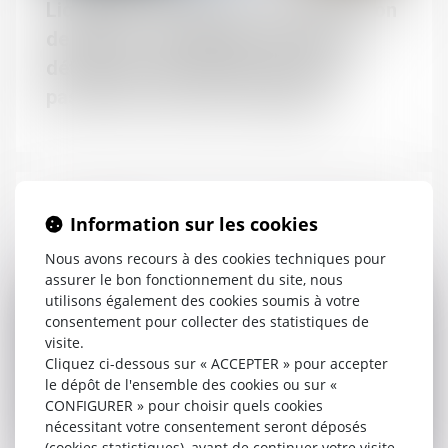
Liquidation du régime de la séparation
de biens : la juridiction saisie doit
déterminer des éléments actifs et
passifs de la masse à partager
Information sur les cookies
24/11/2023
Violences familiales
Nous avons recours à des cookies techniques pour
assurer le bon fonctionnement du site, nous
utilisons également des cookies soumis à votre
consentement pour collecter des statistiques de
visite.
Cliquez ci-dessous sur « ACCEPTER » pour accepter
le dépôt de l'ensemble des cookies ou sur «
CONFIGURER » pour choisir quels cookies
nécessitant votre consentement seront déposés
(cookies statistiques), avant de continuer votre visite