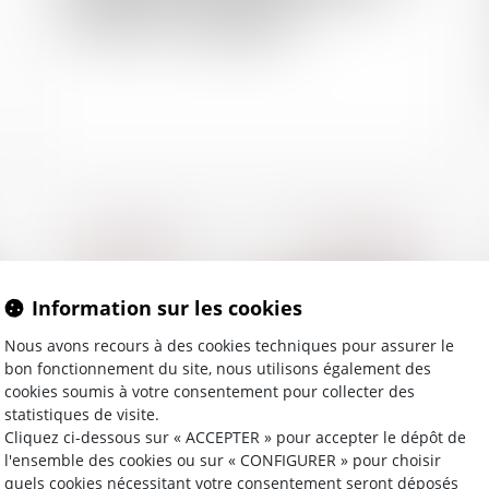
violences conjugales
Couples et régime
21/11/2023
matrimoniaux
Information sur les cookies
Nous avons recours à des cookies techniques pour assurer le
bon fonctionnement du site, nous utilisons également des
cookies soumis à votre consentement pour collecter des
statistiques de visite.
Cliquez ci-dessous sur « ACCEPTER » pour accepter le dépôt de
l'ensemble des cookies ou sur « CONFIGURER » pour choisir
quels cookies nécessitant votre consentement seront déposés