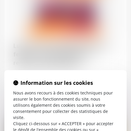
Lutte contre les violences faites aux
femmes : des financements à
renforcer selon le Sénat
Information sur les cookies
Nous avons recours à des cookies techniques pour
assurer le bon fonctionnement du site, nous
Droit de la famille, des personnes
16/07/2025
utilisons également des cookies soumis à votre
et de leur patrimoine
consentement pour collecter des statistiques de
visite.
Cliquez ci-dessous sur « ACCEPTER » pour accepter
le dépôt de l'ensemble des cookies ou sur «