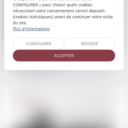
CONFIGURER » pour choisir quels cookies
nécessitant votre consentement seront déposés
(cookies statistiques), avant de continuer votre visite
du site.
Plus d'informations
CONFIGURER
REFUSER
Tutelle et conflit familial : quelle place
ACCEPTER
pour la famille ?
11/07/2025
Violences familiales