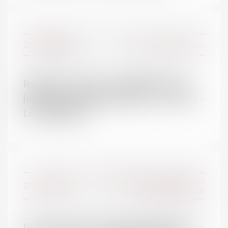
29/11/2016
Divorce et séparation
Rappel : Divorcer à l'amiable et sans
juge sera possible dès 2017 - Divorce -
Le Particulier
Droit de la famille, des personnes
23/11/2016
et de leur patrimoine
Divorce, pacs, naissance, état-civil: ce