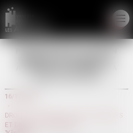
LE CABINET
PRESCRIPTION DE L’ACTION EN
RECHERCHE DE PATERNITÉ ET
ATTEINTE À LA VIE PRIVÉE - LA
GAZETTE DU PALAIS
16/11/2016
DROIT DE LA FAMILLE, DES PERSONNES
ET DE LEUR PATRIMOINE