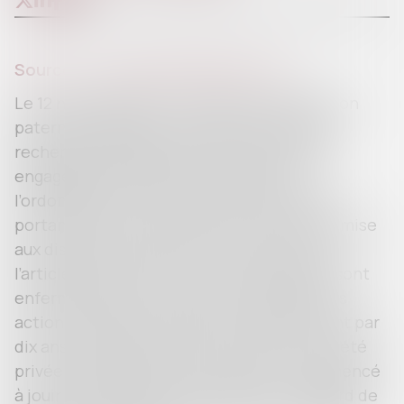
Source :
www.gazettedupalais.com
Le 12 novembre 2011, un homme sans filiation
paternelle établie en assigne un autre en
recherche de paternité. L’action ayant été
engagée après l’entrée en vigueur de
l’ordonnance n° 2005-759 du 4 juillet 2005
portant réforme de la filiation, elle est soumise
aux dispositions issues de ce texte. Selon
l’article 321 du Code civil, sauf lorsqu’elles sont
enfermées par la loi dans un autre délai, les
actions relatives à la filiation se prescrivent par
dix ans à compter du jour où la personne a été
privée de l’état qu’elle réclame, ou a commencé
à jouir de l’état qui lui est contesté. À l’égard de