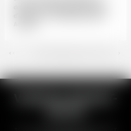
dresser un inventaire dans le cadre
d’un divorce - Déontologie | Dalloz
Actualité
<<
<
36
37
38
39
40
41
42
>
...
>>
VANESSA BRUNET-
DUCOS
33 Avenues des Pyrénnées, 31600 MURET