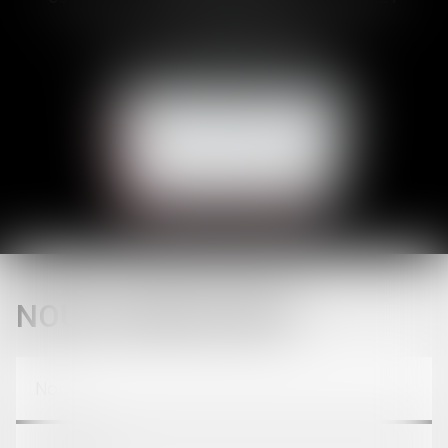
Tél :
05 62 23 00 00
E-mail :
avocat@brunetducos.fr
NOUS CONTACTER
NOUS LOCALISER
CONTACT
NOUS CONTACTER