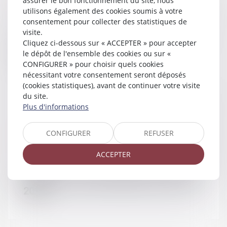
assurer le bon fonctionnement du site, nous
utilisons également des cookies soumis à votre
consentement pour collecter des statistiques de
visite.
Prouver le prêt entre époux - Divorce,
Cliquez ci-dessous sur « ACCEPTER » pour accepter
séparation et liquidation -
le dépôt de l'ensemble des cookies ou sur «
CONFIGURER » pour choisir quels cookies
JurisPrudentes
nécessitant votre consentement seront déposés
(cookies statistiques), avant de continuer votre visite
du site.
Plus d'informations
CONFIGURER
REFUSER
02/11/2016
Divorce et séparation
ACCEPTER
RAPPEL : Les cas de divorce - Net-iris
2016