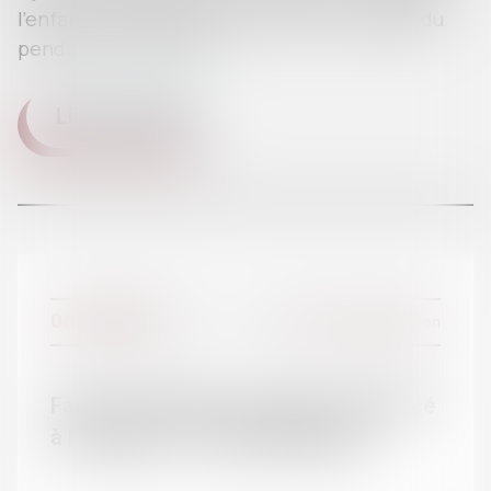
l’enfant, le délai de prescription est suspendu
pendant sa minorité...
LIRE LA SUITE
L'ÉQUIPE
06/12/2016
Divorce et séparation
Faire reconnaitre un divorce prononcé
à l’étranger - France-Diplomatie