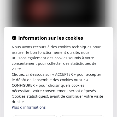
Information sur les cookies
Convention de divorce par acte
Nous avons recours à des cookies techniques pour
d'avocat
assurer le bon fonctionnement du site, nous
utilisons également des cookies soumis à votre
consentement pour collecter des statistiques de
visite.
Cliquez ci-dessous sur « ACCEPTER » pour accepter
le dépôt de l'ensemble des cookies ou sur «
CONFIGURER » pour choisir quels cookies
27/06/2018
Divorce et séparation
nécessitant votre consentement seront déposés
(cookies statistiques), avant de continuer votre visite
du site.
Plus d'informations