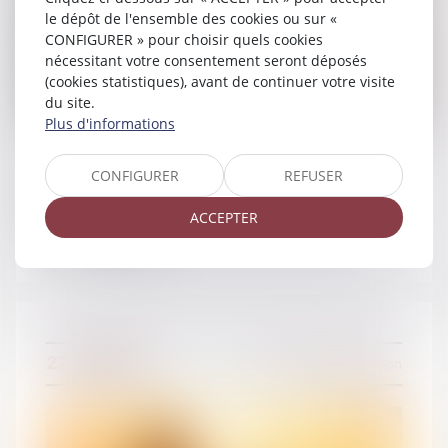
le dépôt de l'ensemble des cookies ou sur «
CONFIGURER » pour choisir quels cookies
nécessitant votre consentement seront déposés
(cookies statistiques), avant de continuer votre visite
du site.
Plus d'informations
La notification du jugement est un
CONFIGURER
REFUSER
préalable à la majoration du taux de
ACCEPTER
l'intérêt légal
22/02/2023
Divorce et séparation