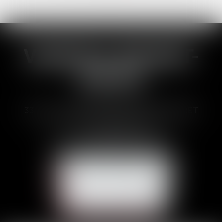
VANESSA BRUNET-
DUCOS
33 Avenues des Pyrénnées, 31600 MURET
Tél :
05 62 23 00 00
E-mail :
avocat@brunetducos.fr
NOUS CONTACTER
NOUS LOCALISER