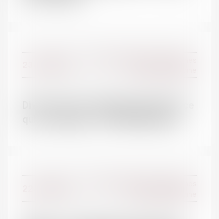
Droit de la famille, des personnes
23/11/2016
et de leur patrimoine
Divorce, pacs, naissance, état-civil: ce
qui va changer - EST REPUBLICAIN
Droit de la famille, des personnes
22/11/2016
et de leur patrimoine