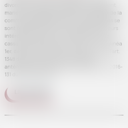
divorce de monsieur et madame, qui s’étaient
mariés le 2 septembre 2006 sous le régime de la
communauté légale de biens ; des difficultés se
sont élevées au cours de la liquidation de leurs
intérêts patrimoniaux. L’arrêt de la Cour de
cassation a été rendu au visa de l’art. 1315, alinéa
1er, devenu 1353, alinéa 1er, du code civil, et l’art.
1348 du même code, dans sa rédaction
antérieure à celle issue de l’ordonnance n° 2016-
131 du 10 février 2016...
LIRE LA SUITE