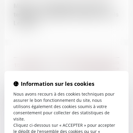
DOMAINES
Mineurs : l’autorisation de sortie du
territoire est rétablie - Éditions Francis
Droit de la famille
Lefebvre
Contentieux Civil
Droit de la responsabilité
Droit pénal
Droit social
Droit de la famille, des personnes
16/11/2016
et de leur patrimoine
Information sur les cookies
Prescription de l’action en recherche
Nous avons recours à des cookies techniques pour
de paternité et atteinte à la vie privée -
assurer le bon fonctionnement du site, nous
utilisons également des cookies soumis à votre
La Gazette du Palais
consentement pour collecter des statistiques de
visite.
Cliquez ci-dessous sur « ACCEPTER » pour accepter
le dépôt de l'ensemble des cookies ou sur «