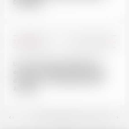
DEFRÉNOIS
ACTUALITÉS
26/10/2016
Actualités du cabinet
Divorce et séparation
Actualités juridiques
Un avocat peut être désigné pour
dresser un inventaire dans le cadre
d’un divorce - Déontologie | Dalloz
Actualité
<<
<
36
37
38
39
40
41
42
>
...
>>