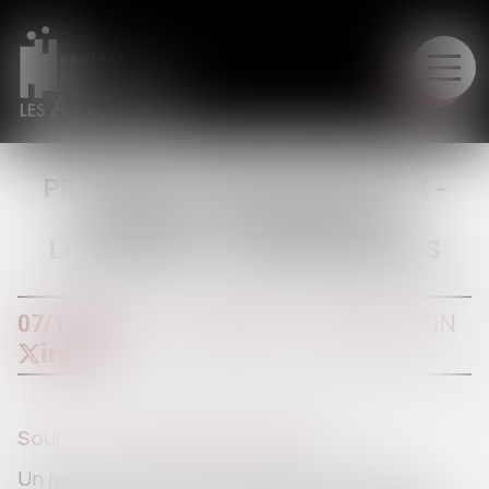
LE CABINET
PROUVER LE PRÊT ENTRE ÉPOUX -
DIVORCE, SÉPARATION ET
LIQUIDATION - JURISPRUDENTES
07/11/2016
DIVORCE ET SÉPARATION
Source :
www.jurisprudentes.net
Un jugement du 18 mars 2009 a prononcé le