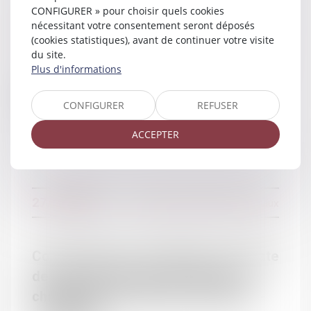
CONFIGURER » pour choisir quels cookies
nécessitant votre consentement seront déposés
02/11/2016
Divorce et séparation
(cookies statistiques), avant de continuer votre visite
du site.
Plus d'informations
RAPPEL : Les cas de divorce - Net-iris
CONFIGURER
REFUSER
2016
ACCEPTER
27/10/2016
Couples et régime matrimoniaux
Conformité à la Constitution de la date
de prise d’effet entre les époux du
changement de régime matrimonial -