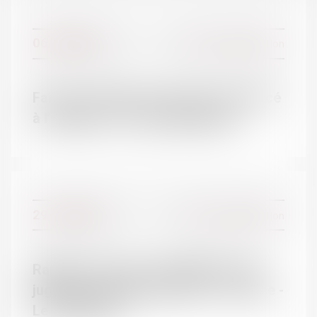
06/12/2016
Divorce et séparation
L'ÉQUIPE
Faire reconnaitre un divorce prononcé
à l’étranger - France-Diplomatie
29/11/2016
Divorce et séparation
Rappel : Divorcer à l'amiable et sans
juge sera possible dès 2017 - Divorce -
Le Particulier