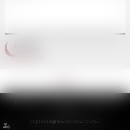
ENVOYER
Honoraires
Plan du site
Mentions légales
Articles
Septeo Digital & Services © 2025