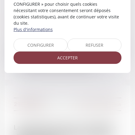
CONFIGURER » pour choisir quels cookies
nécessitant votre consentement seront déposés
(cookies statistiques), avant de continuer votre visite
06/12/2017
Couples et régime matrimoniaux
du site.
Plus d'informations
CONFIGURER
REFUSER
Comment apprécier la proportionnalité
du cautionnement donné par un époux
ACCEPTER
? - Éditions Francis Lefebvre
29/11/2017
Divorce et séparation
La proposition de loi sur la résidence