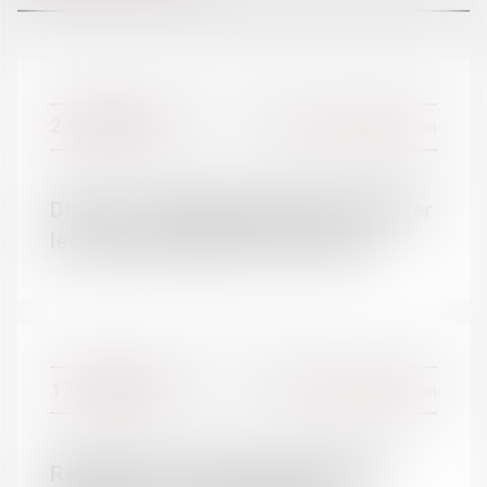
L'ÉQUIPE
23/01/2018
Divorce et séparation
Divorce : chaque parent doit respecter
les droits de l’autre | SOS conso
17/01/2018
Divorce et séparation
Révision du montant de la pension