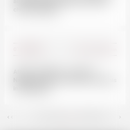
alternée conçoit l’enfant comme une
chose à partager
ACTUALITÉS
Actualités du cabinet
Actualités juridiques
07/11/2017
Divorce et séparation
Affaires familiales : "Avocate à
Nantes, je suis confrontée à des délais
inadmissibles"
<<
<
31
32
33
34
35
36
37
>
...
...
>>