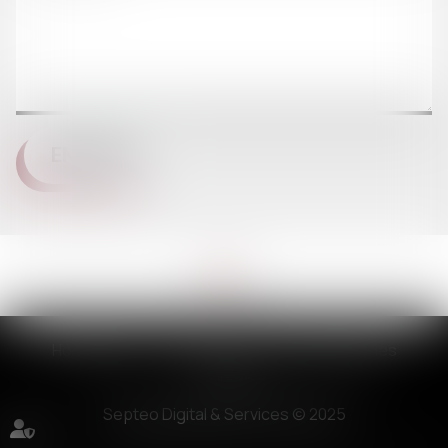
ENVOYER
Honoraires
Plan du site
Mentions légales
Articles
Septeo Digital & Services © 2025