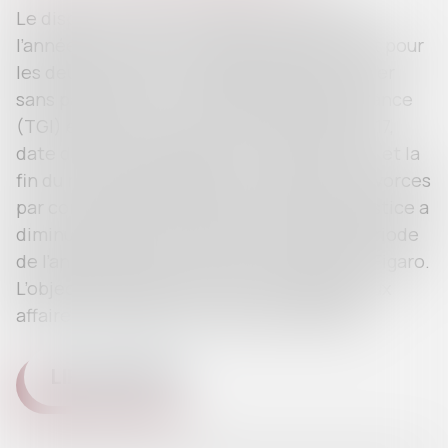
Le dispositif entré en vigueur au début de
l’année est un succès. Mais il induit un coût pour
les deux conjoints. La possibilité de divorcer
sans passer par un tribunal de grande instance
(TGI) est un succès. Entre le 1er janvier 2017,
date d’entrée en vigueur de cette réforme, et la
fin du mois de septembre, le nombre de divorces
par consentement mutuel traités par la justice a
diminué de 94 % par rapport à la même période
de l’année dernière, selon le quotidien Le Figaro.
L’objectif de réduire le recours aux juges aux
affaires familiales (JAF) est donc atteint...
LIRE LA SUITE