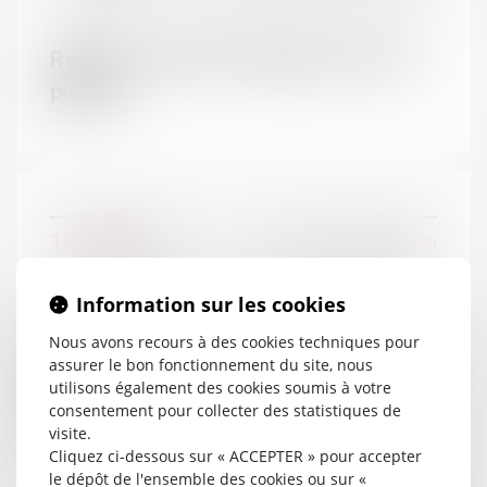
DOMAINES
Rappel : Contrat de mariage | service-
Droit de la famille
public.fr
Contentieux Civil
Droit de la responsabilité
Droit pénal
Droit social
13/12/2017
Divorce et séparation
Information sur les cookies
Droit de visite : le père doit être averti
Nous avons recours à des cookies techniques pour
du changement d’adresse de son
assurer le bon fonctionnement du site, nous
enfant en cas de déménagement de la
utilisons également des cookies soumis à votre
consentement pour collecter des statistiques de
mère qui en a la garde
visite.
Cliquez ci-dessous sur « ACCEPTER » pour accepter
le dépôt de l'ensemble des cookies ou sur «