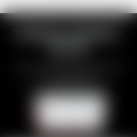
VANESSA BRUNET-
DUCOS
33 Avenues des Pyrénnées, 31600 MURET
Tél :
05 62 23 00 00
E-mail :
avocat@brunetducos.fr
NOUS CONTACTER
NOUS LOCALISER