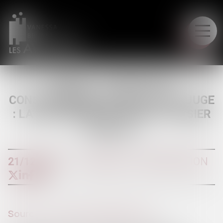
LE CABINET
RAPPEL : DIVORCE PAR
CONSENTEMENT MUTUEL SANS JUGE
: LA PROCÉDURE À SUIVRE | DOSSIER
FAMILIAL
21/12/2017
DIVORCE ET SÉPARATION
Source :
www.dossierfamilial.com