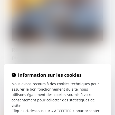
Règlement d’un emprunt sur bien
propre : la communauté n’a droit à
récompense que sur le capital
Information sur les cookies
Nous avons recours à des cookies techniques pour
assurer le bon fonctionnement du site, nous
utilisons également des cookies soumis à votre
02/06/2025
consentement pour collecter des statistiques de
Couples et régime matrimoniaux
visite.
Cliquez ci-dessous sur « ACCEPTER » pour accepter