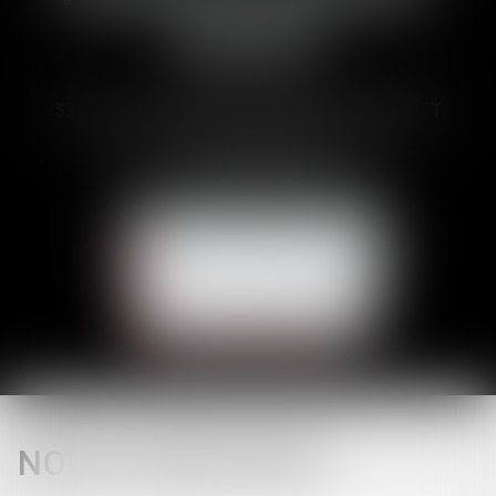
DUCOS
CONTACT
33 Avenues des Pyrénnées, 31600 MURET
Tél :
05 62 23 00 00
E-mail :
avocat@brunetducos.fr
NOUS CONTACTER
NOUS LOCALISER
NOUS CONTACTER