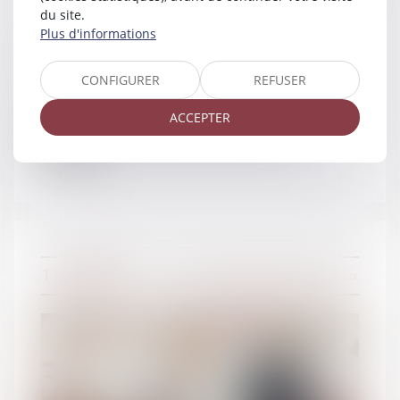
du site.
Plus d'informations
CONFIGURER
REFUSER
ACCEPTER
Usage du nom d'épouse après le
divorce
11/09/2019
Couples et régime matrimoniaux