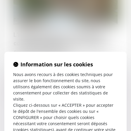
L'immeuble édifié sur une parcelle
commune jouxtant un terrain propre
est-il un bien propre?
Information sur les cookies
Nous avons recours à des cookies techniques pour
assurer le bon fonctionnement du site, nous
utilisons également des cookies soumis à votre
18/09/2019
Divorce et séparation
consentement pour collecter des statistiques de
visite.
Cliquez ci-dessous sur « ACCEPTER » pour accepter
le dépôt de l'ensemble des cookies ou sur «
CONFIGURER » pour choisir quels cookies
nécessitant votre consentement seront déposés
(cookies statistiques), avant de continuer votre visite