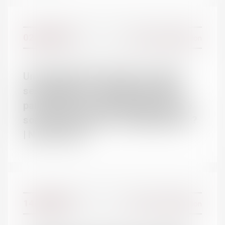
02/07/2017
Divorce et séparation
Un parent peut-il refuser de confier
ses enfants au concubin de l'autre
parent dans le cadre de l'exercice de
son droit de visite et d'hébergement ?
| Net-iris 2017
14/06/2017
Divorce et séparation