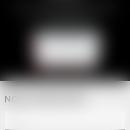
33 Avenues des Pyrénnées, 31600 MURET
Tél :
05 62 23 00 00
E-mail :
avocat@brunetducos.fr
NOUS CONTACTER
NOUS LOCALISER
CONTACT
NOUS CONTACTER