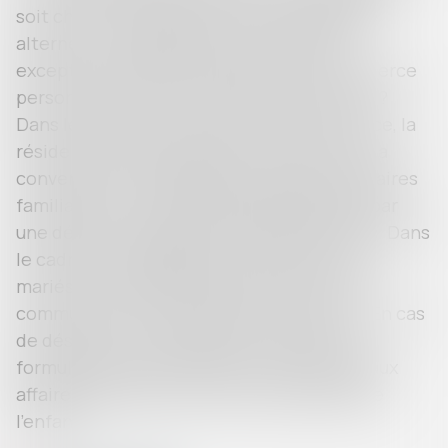
soit chez les deux parents en cas de garde
alternée. La résidence de l'enfant peut
exceptionnellement être fixée chez une tierce
personne. Qui fixe la résidence de l'enfant ?
Dans le cadre d'un divorce En cas de divorce, la
résidence de l'enfant peut être fixée : par la
convention homologuée par le juge aux affaires
familiales en cas d'accord des parents ou par
une décision du juge aux affaires familiales. Dans
le cadre d'une séparation Les parents non
mariés qui se séparent peuvent fixer, d'un
commun accord, la résidence de l'enfant. En cas
de désaccord, ils peuvent, en utilisant le
formulaire cerfa n°11530*05, saisir le juge aux
affaires familiales qui fixera la résidence de
l'enfant...