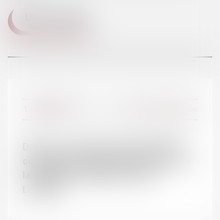
LIRE LA SUITE
L'ÉQUIPE
11/07/2017
Divorce et séparation
Divorce : la révision de la prestation
compensatoire prend effet au jour de
la demande - Éditions Francis
Lefebvre