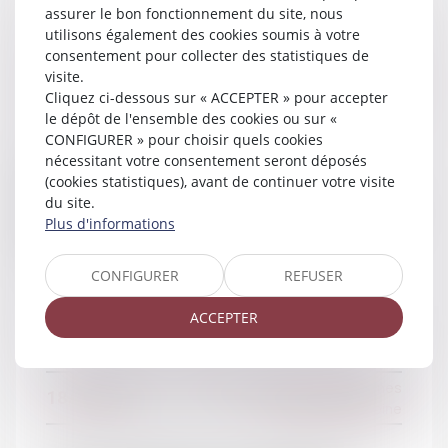
assurer le bon fonctionnement du site, nous
utilisons également des cookies soumis à votre
consentement pour collecter des statistiques de
visite.
Droit de la famille, des personnes
30/05/2017
Cliquez ci-dessous sur « ACCEPTER » pour accepter
et de leur patrimoine
le dépôt de l'ensemble des cookies ou sur «
CONFIGURER » pour choisir quels cookies
nécessitant votre consentement seront déposés
Majeurs protégés : le certificat
(cookies statistiques), avant de continuer votre visite
médical circonstancié peut être établi
du site.
Plus d'informations
à partir de pièces médicales - Éditions
Francis Lefebvre
CONFIGURER
REFUSER
ACCEPTER
Droit de la famille, des personnes
18/05/2017
et de leur patrimoine