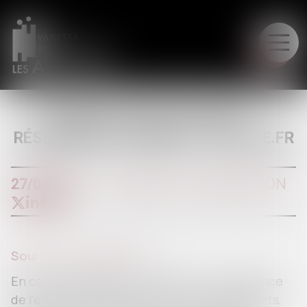
LE CABINET
SÉPARATION DES PARENTS :
RÉSIDENCE DE L'ENFANT | JUSTICE.FR
27/06/2017
DIVORCE ET SÉPARATION
Source :
www.justice.fr
En cas de séparation des parents, la résidence
de l'enfant est fixée soit chez l'un des parents,