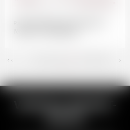
et de leur patrimoine
Pas d'inscription de "sexe neutre" à
l'état civil - Le particulier
<<
<
33
34
35
36
37
38
39
>
...
...
>>
VANESSA BRUNET-
DUCOS