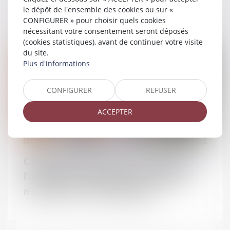
le dépôt de l'ensemble des cookies ou sur «
Droit de la famille, des personnes
22/03/2022
CONFIGURER » pour choisir quels cookies
et de leur patrimoine
nécessitant votre consentement seront déposés
(cookies statistiques), avant de continuer votre visite
du site.
Plus d'informations
CONFIGURER
REFUSER
ACCEPTER
Changement de régime matrimonial :
l’omission d’enfants non communs
n’est pas en soi frauduleuse