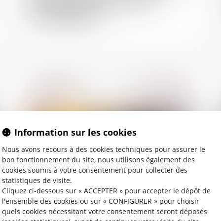
revendiquées ?
Couples et régime
02/06/2025
matrimoniaux
Information sur les cookies
Nous avons recours à des cookies techniques pour assurer le
bon fonctionnement du site, nous utilisons également des
cookies soumis à votre consentement pour collecter des
statistiques de visite.
Cliquez ci-dessous sur « ACCEPTER » pour accepter le dépôt de
l'ensemble des cookies ou sur « CONFIGURER » pour choisir
quels cookies nécessitant votre consentement seront déposés