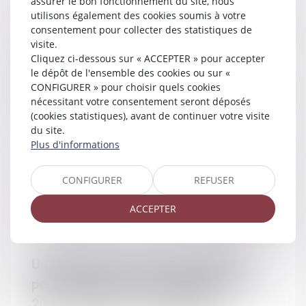
assurer le bon fonctionnement du site, nous
utilisons également des cookies soumis à votre
04/10/2016
Couples et régime matrimoniaux
consentement pour collecter des statistiques de
visite.
Cliquez ci-dessous sur « ACCEPTER » pour accepter
Il n'est pas obligatoire de mettre le
le dépôt de l'ensemble des cookies ou sur «
CONFIGURER » pour choisir quels cookies
nom marital sur ses papiers - Mariage
nécessitant votre consentement seront déposés
- Le Particulier
(cookies statistiques), avant de continuer votre visite
du site.
Plus d'informations
CONFIGURER
REFUSER
Droit de la famille, des personnes
28/09/2016
ACCEPTER
et de leur patrimoine
Une agence de recouvrement des
pensions alimentaires impayées dès
2017 - Enfants - Le Particulier