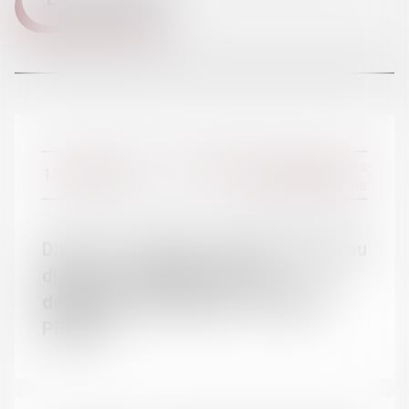
L'ÉQUIPE
Droit de la famille, des personnes
19/10/2016
et de leur patrimoine
Divorce : la réforme créant un nouveau
divorce « sans juge » a été
définitivement adoptée - INTERETS
PRIVES