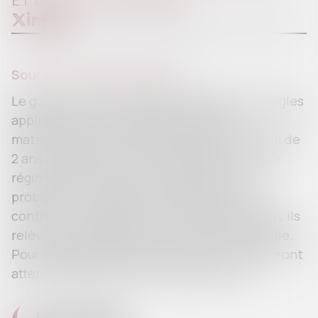
ET DE LEUR PATRIMOINE
Source :
www.leparticulier.fr
Le gouvernement envisage d’assouplir les règles
applicables au changement de régime
matrimonial pour les entrepreneurs. Le délai de
2 ans requis avant toute modification de leur
régime matrimonial pose actuellement
problème. Si les époux n’optent pas pour un
contrat de mariage au moment de leur union, ils
relèvent, par défaut, de la communauté légale.
Pour changer de régime matrimonial, ils devront
attendre l'expiration d'un délai de 2 ans...
LIRE LA SUITE