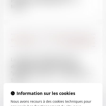
Monde
DOMAINES
Droit de la famille
Droit de la famille, des personnes
04/10/2016
et de leur patrimoine
Contentieux Civil
Droit de la responsabilité
Droit pénal
Le rapport de l’ONPE pointe les
Droit social
difficultés à la mise en œuvre du
''projet pour l’enfant'' - Gazette Santé
Social
Information sur les cookies
Nous avons recours à des cookies techniques pour