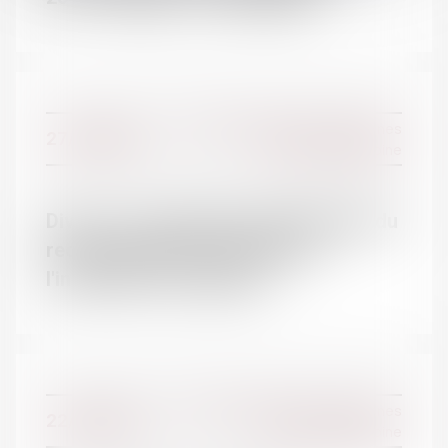
Droit de la famille, des personnes
27/09/2016
et de leur patrimoine
ACTUALITÉS
Divorce : prescription quinquennale du
recouvrement des arriérés de
l'indemnité d'occupation
Actualités du cabinet
Actualités juridiques
Droit de la famille, des personnes
22/09/2016
et de leur patrimoine