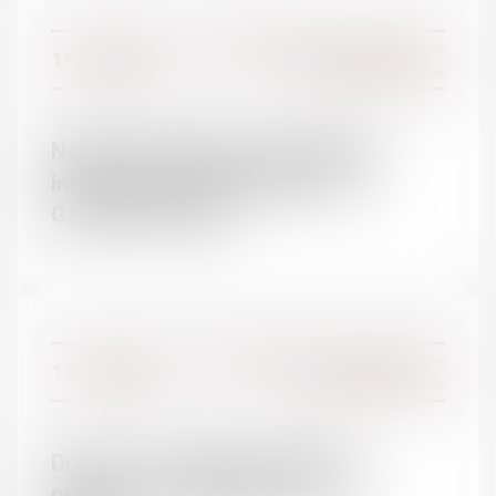
Droit de la famille, des personnes
18/10/2016
et de leur patrimoine
Notion de charges du mariage et
interruption de prescription - La
Gazette du Palais
Droit de la famille, des personnes
11/10/2016
et de leur patrimoine
Divorce : comment est fixée la
prestation compensatoire ? - Le