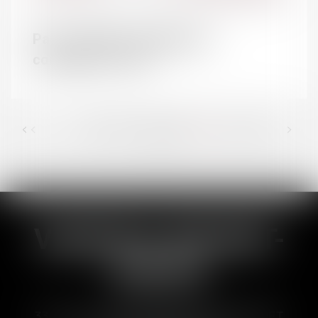
Pacs : impôts, avantages et
convention - JDN
<<
<
36
37
38
39
40
41
42
>
...
>>
VANESSA BRUNET-
DUCOS
33 Avenues des Pyrénnées, 31600 MURET