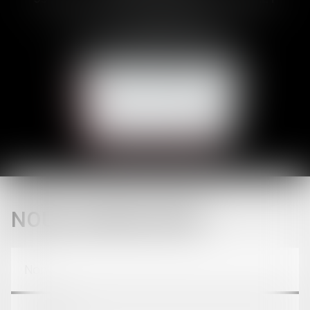
Tél :
05 62 23 00 00
E-mail :
avocat@brunetducos.fr
NOUS CONTACTER
NOUS LOCALISER
CONTACT
NOUS CONTACTER