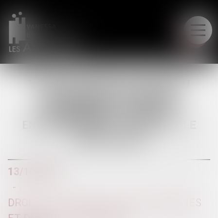
LE CABINET
VERS UNE SIMPLIFICATION DU
CHANGEMENT DE RÉGIME
MATRIMONIAL POUR LES
ENTREPRENEURS - MARIAGE - LE
PARTICULIER
13/10/2016
DROIT DE LA FAMILLE, DES PERSONNES