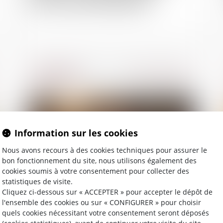
pour les professionnels
18/04/2025
Violences familiales
Information sur les cookies
Nous avons recours à des cookies techniques pour assurer le
bon fonctionnement du site, nous utilisons également des
cookies soumis à votre consentement pour collecter des
statistiques de visite.
Cliquez ci-dessous sur « ACCEPTER » pour accepter le dépôt de
l'ensemble des cookies ou sur « CONFIGURER » pour choisir
Proposition de loi visant à
quels cookies nécessitant votre consentement seront déposés