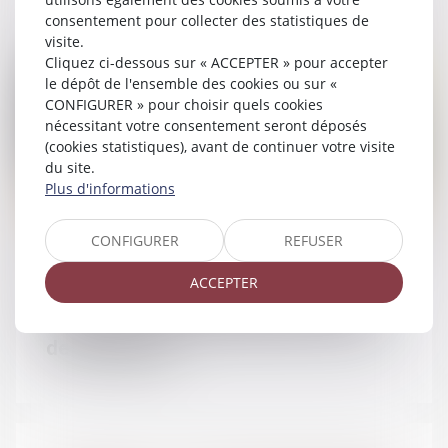
11/03/2025
et de leur patrimoine
consentement pour collecter des statistiques de
visite.
Cliquez ci-dessous sur « ACCEPTER » pour accepter
le dépôt de l'ensemble des cookies ou sur «
CONFIGURER » pour choisir quels cookies
nécessitant votre consentement seront déposés
(cookies statistiques), avant de continuer votre visite
du site.
Plus d'informations
CONFIGURER
REFUSER
ACCEPTER
Mesure de placement provisoire :
précision sur le décompte des délais
de procédure !