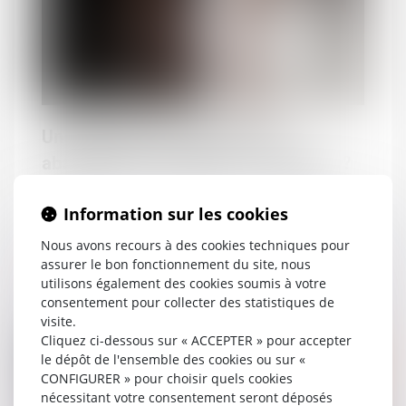
Un partenaire de Pacs peut-il
abandonner le domicile « conjugal » ?
Information sur les cookies
Nous avons recours à des cookies techniques pour
assurer le bon fonctionnement du site, nous
utilisons également des cookies soumis à votre
31/07/2024
Divorce et séparation
consentement pour collecter des statistiques de
visite.
Cliquez ci-dessous sur « ACCEPTER » pour accepter
le dépôt de l'ensemble des cookies ou sur «
CONFIGURER » pour choisir quels cookies
nécessitant votre consentement seront déposés