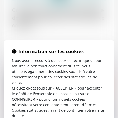
Comment s'exerce l'autorité parentale
des parents séparés lors de la rentrée
scolaire ?
Information sur les cookies
Nous avons recours à des cookies techniques pour
31/07/2024
Divorce et séparation
assurer le bon fonctionnement du site, nous
utilisons également des cookies soumis à votre
consentement pour collecter des statistiques de
visite.
Cliquez ci-dessous sur « ACCEPTER » pour accepter
le dépôt de l'ensemble des cookies ou sur «
CONFIGURER » pour choisir quels cookies
nécessitant votre consentement seront déposés
(cookies statistiques), avant de continuer votre visite
du site.