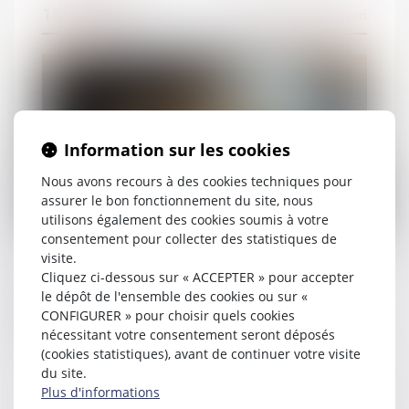
15/06/2026
Divorce et séparation
Information sur les cookies
Nous avons recours à des cookies techniques pour
assurer le bon fonctionnement du site, nous
utilisons également des cookies soumis à votre
consentement pour collecter des statistiques de
visite.
L’annulation du mariage pour erreur
Cliquez ci-dessous sur « ACCEPTER » pour accepter
sur les qualités essentielles de son
le dépôt de l'ensemble des cookies ou sur «
CONFIGURER » pour choisir quels cookies
épouse se prescrit en cinq ans à
nécessitant votre consentement seront déposés
compter de la célébration du mariage
(cookies statistiques), avant de continuer votre visite
du site.
Plus d'informations